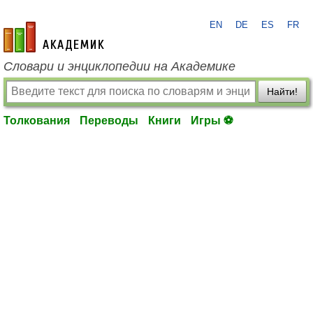
EN
DE
ES
FR
academic.ru
Словари и энциклопедии на Академике
Найти!
Толкования
Переводы
Книги
Игры ⚽